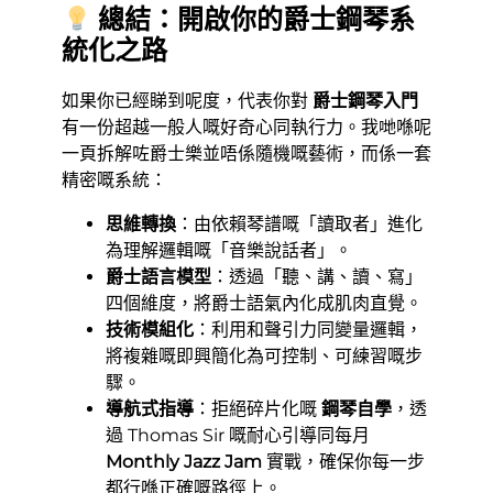
總結：開啟你的爵士鋼琴系
統化之路
如果你已經睇到呢度，代表你對
爵士鋼琴入門
有一份超越一般人嘅好奇心同執行力。我哋喺呢
一頁拆解咗爵士樂並唔係隨機嘅藝術，而係一套
精密嘅系統：
思維轉換
：由依賴琴譜嘅「讀取者」進化
為理解邏輯嘅「音樂說話者」。
爵士語言模型
：透過「聽、講、讀、寫」
四個維度，將爵士語氣內化成肌肉直覺。
技術模組化
：利用和聲引力同變量邏輯，
將複雜嘅即興簡化為可控制、可練習嘅步
驟。
導航式指導
：拒絕碎片化嘅
鋼琴自學
，透
過 Thomas Sir 嘅耐心引導同每月
Monthly Jazz Jam
實戰，確保你每一步
都行喺正確嘅路徑上。