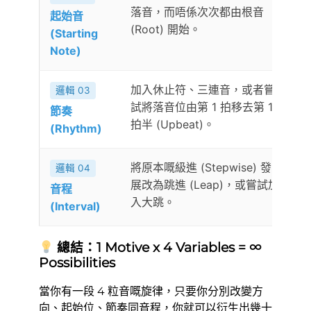
落音，而唔係次次都由根音
起始音
(Root) 開始。
(Starting
Note)
加入休止符、三連音，或者嘗
邏輯 03
試將落音位由第 1 拍移去第 1
節奏
拍半 (Upbeat)。
(Rhythm)
將原本嘅級進 (Stepwise) 發
改
邏輯 04
展改為跳進 (Leap)，或嘗試加
音程
入大跳。
(Interval)
總結：1 Motive x 4 Variables = ∞
Possibilities
當你有一段 4 粒音嘅旋律，只要你分別改變方
向、起始位、節奏同音程，你就可以衍生出幾十