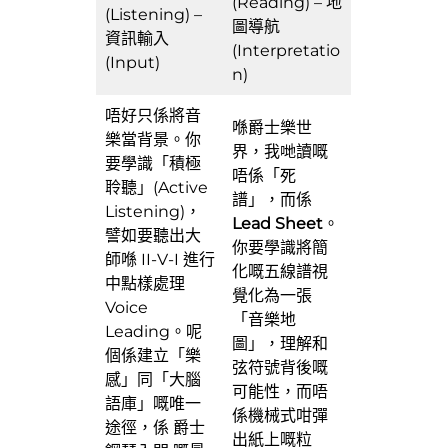
(Reading) – 地
(Listening) –
圖導航
資訊輸入
(Interpretatio
(Input)
n)
唔好只係將音
喺爵士樂世
樂當背景。你
界，我哋讀嘅
要學識「積極
唔係「死
聆聽」(Active
譜」，而係
Listening)，
Lead Sheet
。
譬如要聽出大
你要學識將簡
師喺 II-V-I 進行
化嘅五線譜視
中點樣處理
覺化為一張
Voice
「音樂地
Leading。呢
圖」，理解和
個係建立「樂
弦符號背後嘅
感」同「大腦
可能性，而唔
語庫」嘅唯一
係機械式咁彈
途徑，係 爵士
出紙上嘅粒