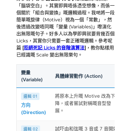
「腦袋空白」。其實即興唔係憑空想像，而係一
個關於「組合與變換」嘅邏輯過程。我哋將一段
簡單嘅旋律（Motive）視為一個「常數」，然
後透過改變唔同嘅「變量 (Variables)」嚟演化
出無限嘅句子。好多人以為學即興就要背幾百個
Licks，其實你只需要一套正確嘅邏輯。參考呢
篇
[
拒絕死記 Licks 的音階演算法
]
，教你點樣用
已經識嘅 Scale 變出無限樂句。
變量
具體練習動作 (Action)
預
(Variable)
將原本上升嘅 Motive 改為下
邏輯 01
降，或者嘗試對稱嘅音型發
方向
展。
式
(Direction)
試吓由和弦嘅 3 音或 7 音開始
邏輯 02