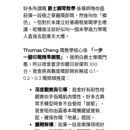
好多所謂嘅
爵士鋼琴教學
係導師喺你面
前彈一段極之華麗嘅即興，然後叫你「模
仿」。但對於未建立好基礎框架嘅學生嚟
講，呢種做法就好似叫一個未學過力學嘅
人直接去起摩天大樓。
Thomas Cheng
嘅教學核心係
「一步
一腳印嘅精準調整」
。我明白爵士樂嘅門
檻，所以唔會要求你聽日就彈到 100
分。我會將高難度嘅即興拆解成 0.1、
0.2、0.3 嘅微細進度：
深度觀察與引導
：我會好有耐性咁
觀察你手指嘅肌肉慣性。好多古典
琴手轉型時會不自覺咁「崩緊」，
我會陪你由最基本嘅觸鍵感覺執
起，確保你嘅「地基」穩固。
邏輯解構
：如果一段音樂彈得唔好