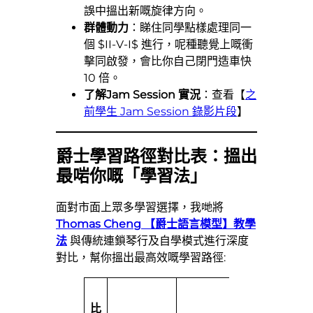
誤中搵出新嘅旋律方向。
群體動力
：睇住同學點樣處理同一
個 $II-V-I$ 進行，呢種聽覺上嘅衝
擊同啟發，會比你自己閉門造車快
10 倍。
了解Jam Session 實況
：查看【
之
前學生 Jam Session 錄影片段
】
爵士學習路徑對比表：搵出
最啱你嘅「學習法」
面對市面上眾多學習選擇，我哋將
Thomas Cheng 【爵士語言模型】教學
法
與傳統連鎖琴行及自學模式進行深度
對比，幫你搵出最高效嘅學習路徑:
Th
比
Ch