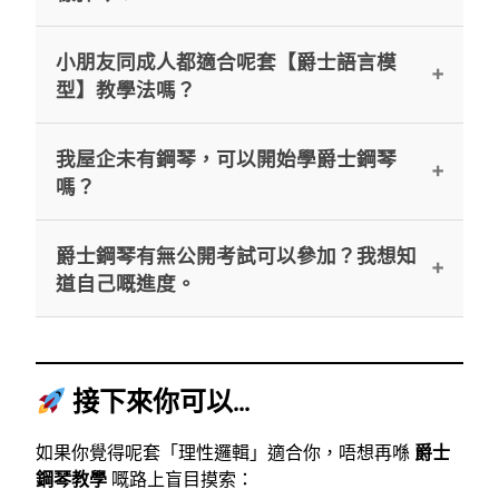
緊，並將雜亂嘅資訊整理成清晰嘅邏輯，令你唔
書，而係練習大腦嘅「即時處理器 (CPU)」思
再喺資訊大海入面迷失。
維。透過模仿 (Mimicry) 同埋和聲引力練習，我哋
這正正係 Mother-Tongue Jazz Method™ 嘅核
小朋友同成人都適合呢套【爵士語言模
會由淺入深建立系統，等你在具備藝術美感嘅前
心。試諗下，我哋細個係先學識聽同講廣東話，
型】教學法嗎？
提下，自然地掌握核心邏輯。
去到 4-5 歲先認字。學習
爵士鋼琴入門
亦一樣，
我哋先訓練「聽奏能力」(Play By Ear) 同「背奏
絕對適合。雖然理解能力唔同，但大腦習得語言
我屋企未有鋼琴，可以開始學爵士鋼琴
能力」(Play From Memory)，等大腦建立音樂感
嘅本能係一樣嘅。對於小朋友，我哋用模仿同遊
嗎？
後，才引入讀譜，避免過度依賴視覺而忽略爵士
戲形式；對於成人，則加入「理科生邏輯」拆解
樂最重要嘅聽覺靈魂。
和弦架構。我哋目前最年輕嘅學生係 7 歲，亦有
建議學生家裡需自備鋼琴或數碼鋼琴（建議 88
爵士鋼琴有無公開考試可以參加？我想知
50 歲以上嘅同學喺度享受即興樂趣。
鍵）。因為
學爵士鋼琴
需要持之以恆，建議每星
道自己嘅進度。
期練習最少 2 小時。另外，開始第一堂前，我會
要求學生每日聆聽專屬教材 MP3 至少兩星期，確
有嘅。雖然唔主張為咗考試而練琴，但若想有里
保大腦已有初步嘅「爵士語庫」。
程碑，
London College of Music (LCM)
設有爵
接下來你可以...
士鋼琴 1-8 級及演奏級考試。透過我哋嘅
Milestones 教學系統，你可以按部就班達到相關
如果你覺得呢套「理性邏輯」適合你，唔想再喺
爵士
專業水平。
鋼琴教學
嘅路上盲目摸索：