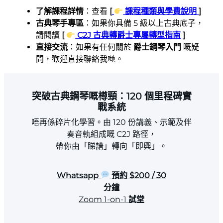
了解課程詳情
：查看
[
課程種類與學費說明
]
古典琴手專區
：如果你具備 5 級以上古典底子，
請閱讀
[
C2J 古典轉爵士專屬轉型指南
]
直接交流
：如果有任何關於
爵士鋼琴入門
嘅疑
問，歡迎直接聯絡我哋。
突破古典鋼琴嘅樽頸：120 個里程碑實
戰系統
唔再係碎片化學習。由 120 份講義、示範及伴
奏音軌組成嘅 C2J 路徑，
帶你由「睇譜」轉向「即興」。
Whatsapp
預約 $200 / 30
分鐘
Zoom 1-on-1
試堂