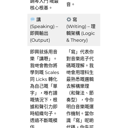
鋼琴入門 嘅最
音。
核心根基。
講
寫
(Speaking) –
(Writing) – 理
即興輸出
輯架構 (Logic
(Output)
& Theory)
即興就係用音
「寫」代表你
樂「講嘢」。
對音樂底子代
我哋會教你將
碼嘅理解。我
學到嘅 Scales
哋會用理科生
同 Licks 轉化
最熟悉嘅邏輯
為自己嘅「單
去解構樂理
字」，喺冇譜
（和聲法、節
嘅情況下，根
奏型），令你
據和聲引力即
明白音樂嘅運
時組織句子。
作機制。當你
透過不斷嘅模
識「寫」呢啲
仿
代碼，你先可