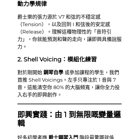
\xrightarrow{\text{Gr
動力學規律
I \Delta 7
爵士樂的張力源於 V7 和弦的不穩定感
（Tension），以及回到 I 和弦後的安定感
（Release）。理解這種物理性的「音符引
力」，你就能預測和聲的走向，讓即興具備說服
力。
2. Shell Voicing：模組化練習
對於剛開始
鋼琴自學
或參加課程的學生，我們
首推 Shell Voicings。左手只專注於 1 音與 7
音，這能清空你 80% 的大腦頻寬，讓你全力投
入右手的即興創作。
即興實踐：由 1 到無限嘅變量邏
輯
好多初學者喺
爵士鋼琴入門
階段最驚嘅就係