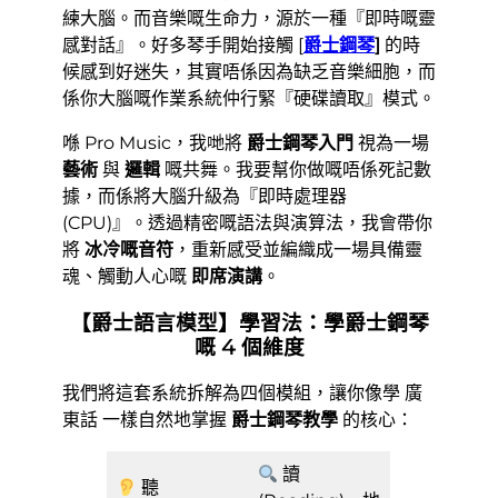
練大腦。而音樂嘅生命力，源於一種『即時嘅靈
感對話』。好多琴手開始接觸 [
爵士鋼琴
]
的時
候感到好迷失，其實唔係因為缺乏音樂細胞，而
係你大腦嘅作業系統仲行緊『硬碟讀取』模式。
喺 Pro Music，我哋將
爵士鋼琴入門
視為一場
藝術
與
邏輯
嘅共舞。我要幫你做嘅唔係死記數
據，而係將大腦升級為『即時處理器
(CPU)』。透過精密嘅語法與演算法，我會帶你
將
冰冷嘅音符
，重新感受並編織成一場具備靈
魂、觸動人心嘅
即席演講
。
【爵士語言模型】學習法：學爵士鋼琴
嘅 4 個維度
我們將這套系統拆解為四個模組，讓你像學 廣
東話 一樣自然地掌握
爵士鋼琴教學
的核心：
讀
聽