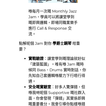
喺每月一次嘅 Monthly Jazz
Jam，學員可以將課堂學到
嘅即興邏輯，即場同職業樂手
進行 Call & Response 交
流。
點解呢個 Jam 對你
學爵士鋼琴
咁重
要？
實戰驗證
：課室學到嘅理論就好似
「建築藍圖」。唯有喺 Jam 嘅時
候同 Bass、Drums 實時對話，你
先知自己套邏輯喺壓力下行唔行得
通。
安全嘅實驗室
：好多人驚彈錯，但
喺我哋呢個 Supportive 嘅社群入
面，你會發現「彈錯」其實係即興
嘅重要養分。我會引導你點樣喺錯