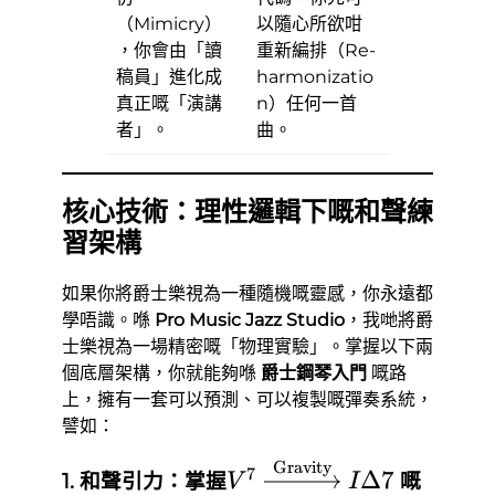
（Mimicry）
以隨心所欲咁
，你會由「讀
重新編排（Re-
稿員」進化成
harmonizatio
真正嘅「演講
n）任何一首
者」。
曲。
核心技術：理性邏輯下嘅和聲練
習架構
如果你將爵士樂視為一種隨機嘅靈感，你永遠都
學唔識。喺
Pro Music Jazz Studio
，我哋將爵
士樂視為一場精密嘅「物理實驗」。掌握以下兩
個底層架構，你就能夠喺
爵士鋼琴入門
嘅路
上，擁有一套可以預測、可以複製嘅彈奏系統，
譬如：
Gravity
V^7
7
Δ7
1. 和聲引力：掌握
嘅
V
I