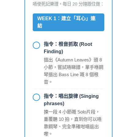
唔使死記樂理，每日 20 分鐘跟住做：
WEEK 1：建立「耳心」連
結
指令：根音抓取 (Root
Finding)
搵出《Autumn Leaves》頭 8
小節，嘗試唔睇譜，單手喺鋼
琴搵出 Bass Line 嘅 8 個根
音。
指令：唱出旋律 (Singing
phrases)
揀一段 4 小節嘅 Solo片段，
重覆聽 10 拍，直到你可以唔
靠鋼琴、完全準確咁唱返出
嚟。