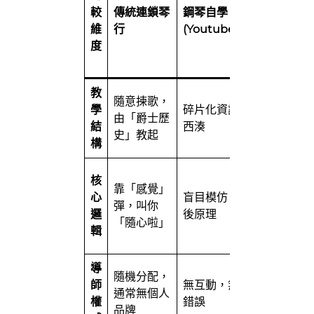
較
傳統連鎖琴
鋼琴自學
【
維
行
(Youtube/Reddit)
言
度
教
（M
教
隨意揀歌，
20
學
碎片化資訊，東拼
由「爵士歷
里
結
西湊
史」教起
(C2
構
理
核
靠「感覺」
輯
心
盲目模仿，唔知背
彈，叫你
士
邏
後原理
「隨心啦」
型
輯
興
導
AL
隨機分配，
師
無互動，無人糾正
奏
通常無個人
權
錯誤
Ber
品牌