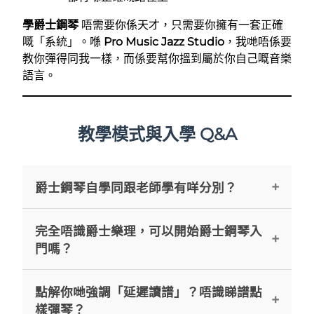
學爵士鋼琴
唔需要你係天才，只需要你擁有一套正確
嘅「系統」。喺
Pro Music Jazz Studio
，我哋唔係要
教你彈得同我一樣，而係要幫你搵到屬於你自己嘅音樂
語言。
教學模式與入學 Q&A
爵士鋼琴自學同跟老師學有咩分別？
鋼琴自學
看似成本低，但最大問題係欠缺一套專
完全唔識爵士樂理，可以開始爵士鋼琴入
業嘅「導航系統」。自學者容易喺網上學到碎片
門嗎？
化嘅 Scale 或和弦，但往往無法串連成音樂。Pro
Music 嘅「爵士語言模型教學法」提供全景導
可以。我哋主張將音樂視為一種語言，而唔係死
點解你哋強調「延遲讀譜」？唔識睇譜點
航，幫你喺
學爵士鋼琴
初期避開常見嘅肌肉崩
記硬背嘅公式。
爵士鋼琴入門
第一步唔係讀樂理
樣彈琴？