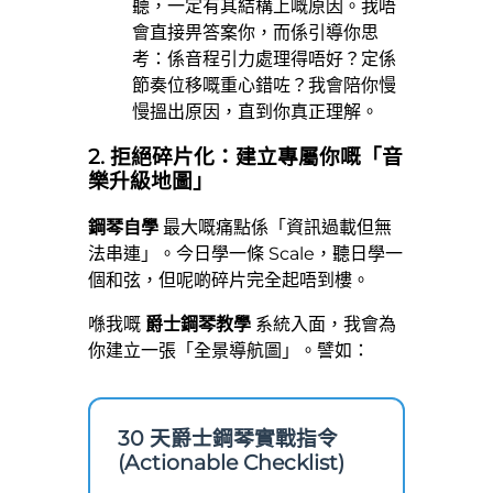
聽，一定有其結構上嘅原因。我唔
會直接畀答案你，而係引導你思
考：係音程引力處理得唔好？定係
節奏位移嘅重心錯咗？我會陪你慢
慢搵出原因，直到你真正理解。
2. 拒絕碎片化：建立專屬你嘅「音
樂升級地圖」
鋼琴自學
最大嘅痛點係「資訊過載但無
法串連」。今日學一條 Scale，聽日學一
個和弦，但呢啲碎片完全起唔到樓。
喺我嘅
爵士鋼琴教學
系統入面，我會為
你建立一張「全景導航圖」。譬如：
30 天爵士鋼琴實戰指令
(Actionable Checklist)