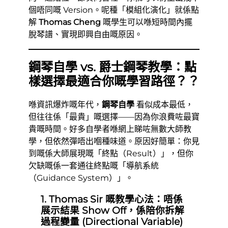
個唔同嘅 Version。呢種「模組化演化」就係點
解
Thomas Cheng
嘅學生可以喺短時間內擺
脫琴譜、實現即興自由嘅原因。
鋼琴自學 vs. 爵士鋼琴教學：點
樣選擇最適合你嘅學習路徑？？
喺資訊爆炸嘅年代，
鋼琴自學
看似成本最低，
但往往係「最貴」嘅選擇——因為你浪費咗最寶
貴嘅時間。好多自學者喺網上睇咗無數大師教
學，但依然彈唔出嗰種味道。原因好簡單：你見
到嘅係大師展現嘅「終點（Result）」，但你
欠缺嘅係一套通往終點嘅「導航系統
（Guidance System）」。
1. Thomas Sir 嘅教學心法：唔係
展示結果 Show Off，係陪你拆解
過程變量 (Directional Variable)