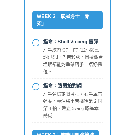
WEEK 2：掌握爵士「骨
架」
指令：Shell Voicing 盲彈
左手練習 C7 – F7 (12小節藍
調) 嘅 1、7 音和弦。目標係合
埋眼都能夠準確落手，唔好搵
位。
指令：強弱拍對調
左手彈穩定嘅 4 拍，右手單音
彈奏。專注將重音擺喺第 2 同
第 4 拍，建立 Swing 嘅基本
體感。