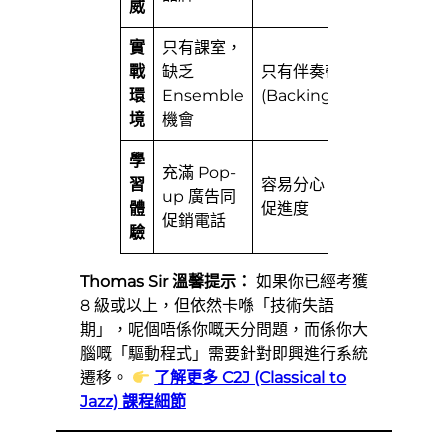
威
認
實
只有課室，
每
戰
缺乏
只有伴奏帶
線
環
Ensemble
(Backing Track)
Ja
境
機會
Ses
學
專
充滿 Pop-
習
容易分心，無人督
統
up 廣告同
體
促進度
干
促銷電話
驗
環
Thomas Sir 溫馨提示：
如果你已經考獲
8 級或以上，但依然卡喺「技術失語
期」，呢個唔係你嘅天分問題，而係你大
腦嘅「驅動程式」需要針對即興進行系統
遷移。
了解更多 C2J (Classical to
Jazz) 課程細節