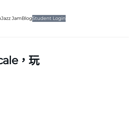
n
Jazz Jam
Blog
Student Login
ale，玩