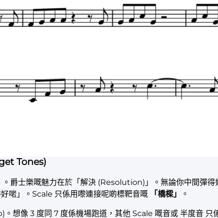
 Tones)
。爵士樂嘅魅力在於「解決 (Resolution)」。無論你中間
啱」。Scale 只係用嚟連接呢啲標靶音嘅
「橋樑」
。
 音 (Bb)。想像 3 度同 7 度係機場跑道，其他 Scale 嘅音或 半