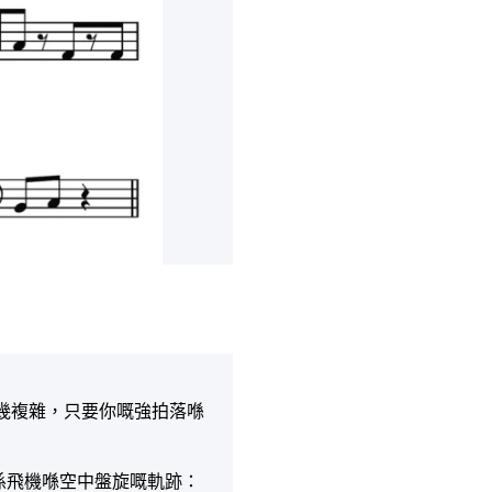
彈得幾複雜，只要你嘅強拍落喺
度音 只係飛機喺空中盤旋嘅軌跡：