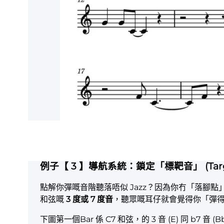
例子【 3 】導航系統：鎖定「標靶音」 (Target
點解你彈嘅音階聽落唔似 Jazz？因為你冇「落腳點」
和弦嘅
3 度或 7 度音
，聽眾嘅耳仔就會覺得你「彈得好
下圖第一個Bar 係 C7 和弦，的 3 音 (E) 同 b7