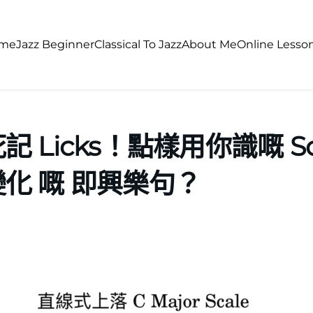
me
Jazz Beginner
Classical To Jazz
About Me
Online Lesso
 Licks！點樣用你識嘅 Sc
化 嘅 即興樂句？