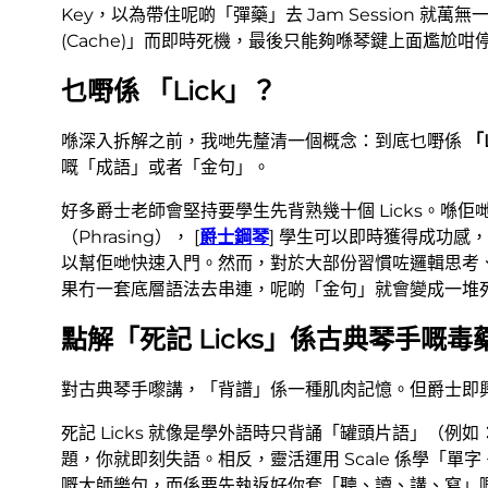
Key，以為帶住呢啲「彈藥」去 Jam Session 
(Cache)」而即時死機，最後只能夠喺琴鍵上面尷尬
乜嘢係
「Lick」
？
喺深入拆解之前，我哋先釐清一個概念：到底乜嘢係
「
嘅「成語」或者「金句」。
好多爵士老師會堅持要學生先背熟幾十個 Licks。
（Phrasing）， [
爵士鋼琴
] 學生可以即時獲得成功
以幫佢哋快速入門。然而，對於大部份習慣咗邏輯思考、追
果冇一套底層語法去串連，呢啲「金句」就會變成一堆
點解「死記 Licks」係古典琴手嘅毒
對古典琴手嚟講，「背譜」係一種肌肉記憶。但爵士即
死記 Licks 就像是學外語時只背誦「罐頭片語」（例如：F
題，你就即刻失語。相反，靈活運用 Scale 係學「單字
嘅大師樂句，而係要先執返好你套「聽、讀、講、寫」