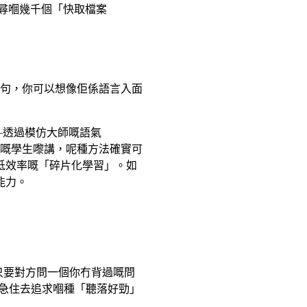
要搜尋嗰幾千個「快取檔案
樂句，你可以想像佢係語言入面
—透過模仿大師嘅語氣
銳嘅學生嚟講，呢種方法確實可
種低效率嘅「碎片化學習」。如
能力。
業，但只要對方問一個你冇背過嘅問
急住去追求嗰種「聽落好勁」