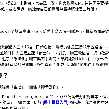
就萬無一失。點知一上到台，當鼓聲一響，你大腦嘅 CPU 往往因為
咁停低，或者彈返一啲連你自己都覺得無靈魂嘅練習曲片段。
Lick」
？簡單嚟講，Lick 係爵士樂入面一啲短小、精鍊嘅預設
喺佢哋嘅觀點入面，呢種「口傳心授」嘅模仿係最直接嘅學習路徑—
感，並喺耳仔入面建立起「爵士味」。對於一啲直覺極強、聽力敏
求「系統化」嘅古典琴手嚟講，單純死記 Licks 往往係一
死記硬背嘅孤島資訊，好難真正內化成可以隨時隨地運用嘅即興
藥？
興唔係「重播」，而係「即時創作」。
ine, thank you, and you?），雖然聽落去好似好專
 + 語法」。如果你正處於
[
爵士鋼琴入門
]
嘅階段，我建議你唔好
嘅底層作業系統。