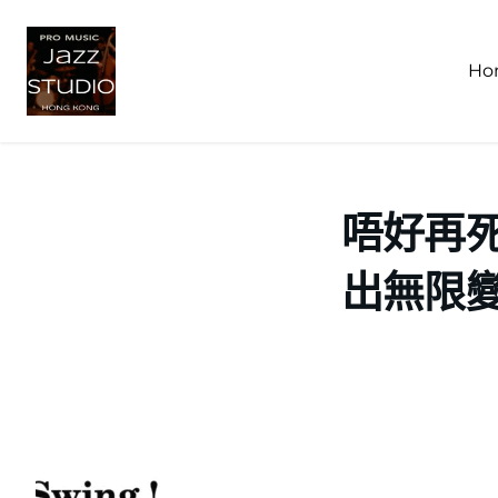
Ho
跳
至
主
要
內
唔好再死記
容
出無限變